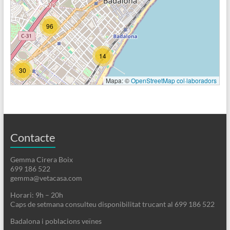
96
14
30
Mapa: ©
OpenStreetMap col·laboradors
Contacte
Gemma Cirera Boix
699 186 522
gemma@vetacasa.com
Horari: 9h – 20h
Caps de setmana consulteu disponibilitat trucant al 699 186 522
Badalona i poblacions veïnes