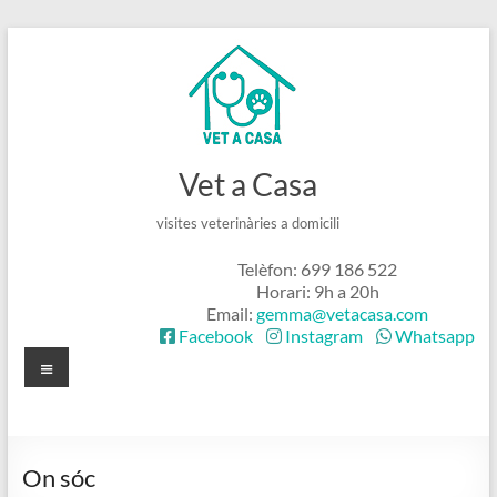
Skip
to
content
Vet a Casa
visites veterinàries a domicili
Telèfon: 699 186 522
Horari: 9h a 20h
Email:
gemma@vetacasa.com
Facebook
Instagram
Whatsapp
Menú
On sóc