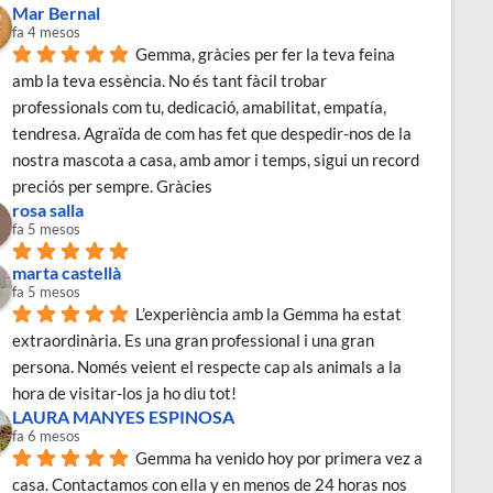
Mar Bernal
fa 4 mesos
Gemma, gràcies per fer la teva feina 
amb la teva essència. No és tant fàcil trobar 
professionals com tu, dedicació, amabilitat, empatía, 
tendresa. Agraïda de com has fet que despedir-nos de la 
nostra mascota a casa, amb amor i temps, sigui un record 
preciós per sempre. Gràcies
rosa salla
fa 5 mesos
marta castellà
fa 5 mesos
L’experiència amb la Gemma ha estat 
extraordinària. Es una gran professional i una gran 
persona. Només veient el respecte cap als animals a la 
hora de visitar-los ja ho diu tot!
LAURA MANYES ESPINOSA
fa 6 mesos
Gemma ha venido hoy por primera vez a 
casa. Contactamos con ella y en menos de 24 horas nos 