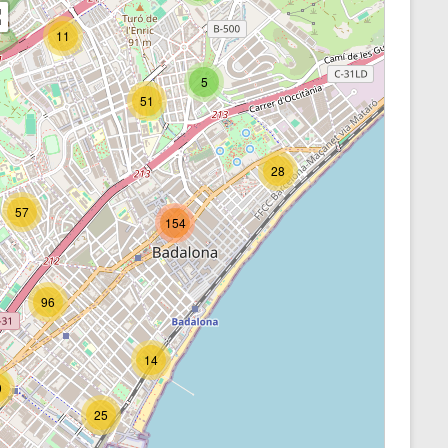
5
11
7
5
51
28
57
154
96
14
0
25