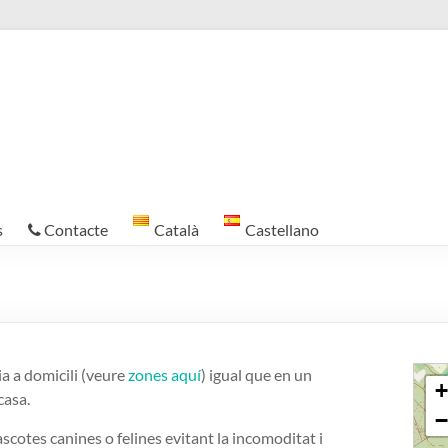
s
Contacte
Català
Castellano
2
ia a domicili (veure
zones aquí
) igual que en un
+
casa.
−
ascotes canines o felines evitant la incomoditat i