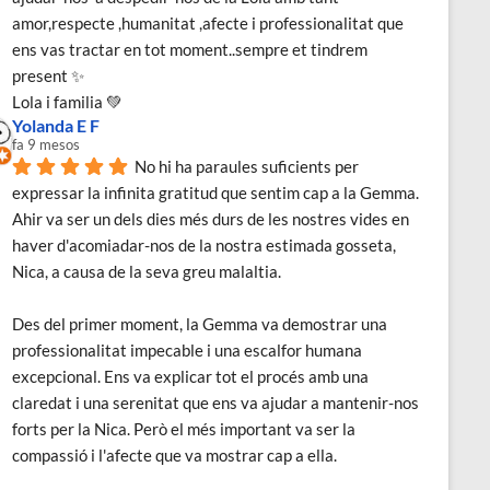
amor,respecte ,humanitat ,afecte i professionalitat que 
ens vas tractar en tot moment..sempre et tindrem 
present ✨
Lola i familia 💚
Yolanda E F
fa 9 mesos
No hi ha paraules suficients per 
expressar la infinita gratitud que sentim cap a la Gemma. 
Ahir va ser un dels dies més durs de les nostres vides en 
haver d'acomiadar-nos de la nostra estimada gosseta, 
Nica, a causa de la seva greu malaltia.
Des del primer moment, la Gemma va demostrar una 
professionalitat impecable i una escalfor humana 
excepcional. Ens va explicar tot el procés amb una 
claredat i una serenitat que ens va ajudar a mantenir-nos 
forts per la Nica. Però el més important va ser la 
compassió i l'afecte que va mostrar cap a ella.