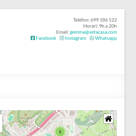
4
Telèfon: 699 186 522
Horari: 9h a 20h
Email:
gemma@vetacasa.com
Facebook
Instagram
Whatsapp
9
3
2
7
2
3
4
5