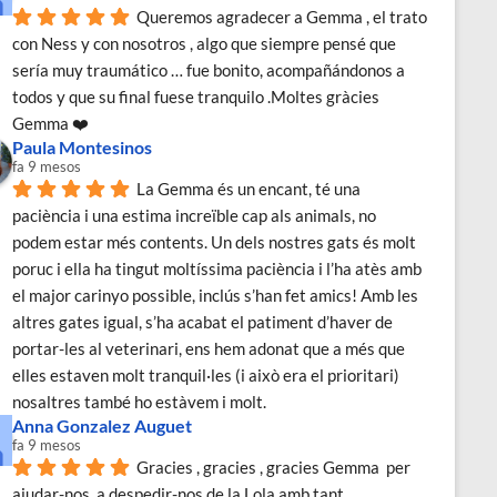
Queremos agradecer a Gemma , el trato 
con Ness y con nosotros , algo que siempre pensé que 
sería muy traumático … fue bonito, acompañándonos a 
todos y que su final fuese tranquilo .Moltes gràcies 
Gemma ❤️
Paula Montesinos
fa 9 mesos
La Gemma és un encant, té una 
paciència i una estima increïble cap als animals, no 
podem estar més contents. Un dels nostres gats és molt 
poruc i ella ha tingut moltíssima paciència i l’ha atès amb 
el major carinyo possible, inclús s’han fet amics! Amb les 
altres gates igual, s’ha acabat el patiment d’haver de 
portar-les al veterinari, ens hem adonat que a més que 
elles estaven molt tranquil·les (i això era el prioritari) 
nosaltres també ho estàvem i molt.
Anna Gonzalez Auguet
fa 9 mesos
Gracies , gracies , gracies Gemma  per 
ajudar-nos  a despedir-nos de la Lola amb tant 