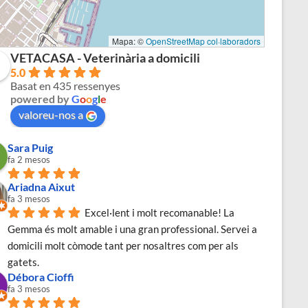
Mapa: ©
OpenStreetMap col·laboradors
VETACASA - Veterinària a domicili
2
5.0
Basat en 435 ressenyes
powered by
G
o
o
g
l
e
valoreu-nos a
Sara Puig
fa 2 mesos
Ariadna Aixut
fa 3 mesos
Excel·lent i molt recomanable! La 
Gemma és molt amable i una gran professional. Servei a 
domicili molt còmode tant per nosaltres com per als 
gatets.
Débora Cioffi
fa 3 mesos