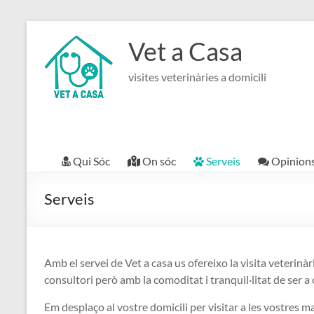
Skip
to
Vet a Casa
content
visites veterinàries a domicili
Qui Sóc
On sóc
Serveis
Opinion
Serveis
Amb el servei de Vet a casa us ofereixo la visita veterinàr
consultori però amb la comoditat i tranquil·litat de ser a 
Em desplaço al vostre domicili per visitar a les vostres m