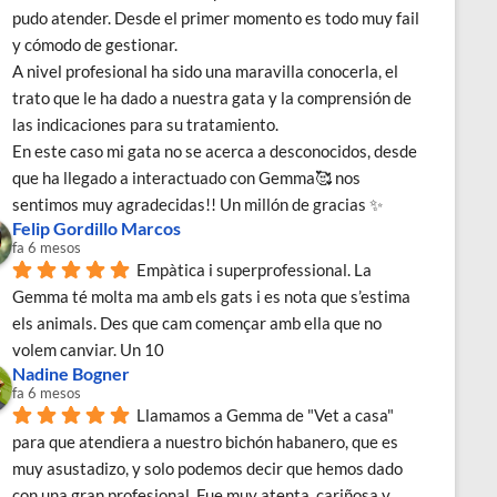
pudo atender. Desde el primer momento es todo muy fail 
y cómodo de gestionar.
A nivel profesional ha sido una maravilla conocerla, el 
trato que le ha dado a nuestra gata y la comprensión de 
las indicaciones para su tratamiento.
En este caso mi gata no se acerca a desconocidos, desde 
que ha llegado a interactuado con Gemma🥰 nos 
sentimos muy agradecidas!! Un millón de gracias ✨
Felip Gordillo Marcos
fa 6 mesos
Empàtica i superprofessional. La 
Gemma té molta ma amb els gats i es nota que s’estima 
els animals. Des que cam començar amb ella que no 
volem canviar. Un 10
Nadine Bogner
fa 6 mesos
Llamamos a Gemma de "Vet a casa" 
para que atendiera a nuestro bichón habanero, que es 
muy asustadizo, y solo podemos decir que hemos dado 
con una gran profesional. Fue muy atenta, cariñosa y 