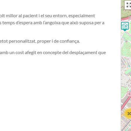
olt millor al pacient i el seu entorn, especialment
els temps d’espera amb l’angoixa que això suposa per a
6
etot personalitzat, proper i de confiança.
14
ri amb un cost afegit en concepte del desplaçament que
29
16
23
12
3
3
13