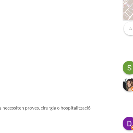
16
7
3
s necessiten proves, cirurgia o hospitalització