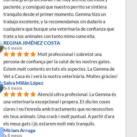
paciente, y consiguió que nuestro perrito se sintiera 
tranquilo desde el primer momento. Gemma hizo un 
trabajo excelente, y la recomendamos sin dudarlo a 
cualquiera que busque una veterinaria de confianza que 
trate a los animales con tanto mimo como ella.
REGINA JIMÉNEZ COSTA
fa 6 mesos
Molt professional i sobretot una 
persona de confiança per la salut de les nostres gates. 
Estem molt contents en tots els aspectes. La Gemma de 
Vet a Casa és i serà la nostra veterinària. Moltes gràcies!
Salva Millán López
fa 6 mesos
Atenció ultra profesional. La Gemma és 
una veterinaria excepcional i propera. Et diu les coses 
clares i no t’enreda amb tractaments que no necessiten 
els teus animals. Una crack i molt puntual. A partir d’ara 
els meus gats i jò, estarem molt més tranquils.
Miriam Arruga
fa 8 mesos