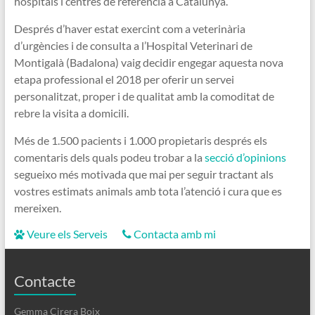
hospitals i centres de referència a Catalunya.
Després d’haver estat exercint com a veterinària
d’urgències i de consulta a l’Hospital Veterinari de
Montigalà (Badalona) vaig decidir engegar aquesta nova
etapa professional el 2018 per oferir un servei
personalitzat, proper i de qualitat amb la comoditat de
rebre la visita a domicili.
Més de 1.500 pacients i 1.000 propietaris després els
comentaris dels quals podeu trobar a la
secció d’opinions
segueixo més motivada que mai per seguir tractant als
vostres estimats animals amb tota l’atenció i cura que es
mereixen.
Veure els Serveis
Contacta amb mi
Contacte
Gemma Cirera Boix