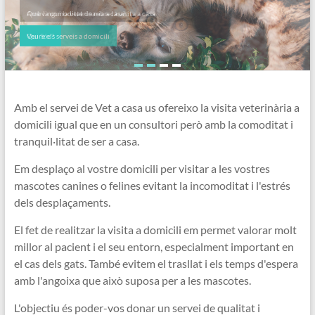
Amb la comoditat de rebre la visita a casa
Veure els serveis a domicili
Amb el servei de Vet a casa us ofereixo la visita veterinària a
domicili igual que en un consultori però amb la comoditat i
tranquil·litat de ser a casa.
Em desplaço al vostre domicili per visitar a les vostres
mascotes canines o felines evitant la incomoditat i l'estrés
dels desplaçaments.
El fet de realitzar la visita a domicili em permet valorar molt
millor al pacient i el seu entorn, especialment important en
el cas dels gats. També evitem el trasllat i els temps d'espera
amb l'angoixa que això suposa per a les mascotes.
L'objectiu és poder-vos donar un servei de qualitat i