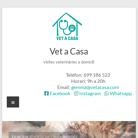
Skip
to
content
Vet a Casa
visites veterinàries a domicili
Telèfon: 699 186 522
Horari: 9h a 20h
Email:
gemma@vetacasa.com
Facebook
Instagram
Whatsapp
Menú
La millor atenció pels teus animals