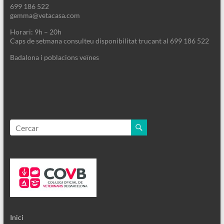
699 186 522
gemma@vetacasa.com
Horari: 9h – 20h
Caps de setmana consulteu disponibilitat trucant al 699 186 522
Badalona i poblacions veïnes
Inici