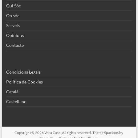
Qui Sóc
On sóc
Serveis
Opinions
Contacte
Condicions Legals
Política de Cookies
Català
Castellano
Copyright © 2026
Vet a Casa
. All rights reserved. Theme
Spacious
by