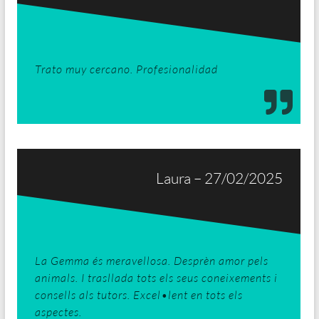
Trato muy cercano. Profesionalidad
Laura – 27/02/2025
La Gemma és meravellosa. Desprèn amor pels
animals. I trasllada tots els seus coneixements i
consells als tutors. Excel•lent en tots els
aspectes.