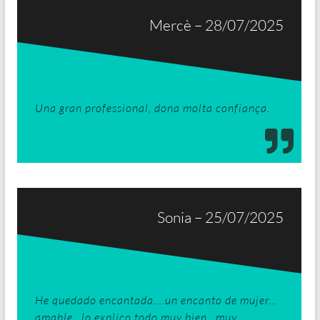
Mercè – 28/07/2025
Una gran professional, dona molta confiança.
Sonia – 25/07/2025
He quedado encantada….un encanto de mujer…
amable…lo explico todo muy bien…muy