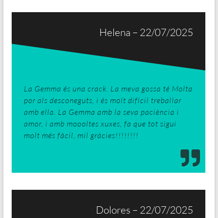
Helena – 22/07/2025
La Gemma és una crack. La meva gossa té Molta
por als desconeguts, i és molt difícil treballar
amb ella. La Gemma amb la seva paciència i
amor, i amb moooltes xuxes, fa que tot sigui
molt més fàcil, mil gràcies!!!!!!!!
Dolores – 22/07/2025