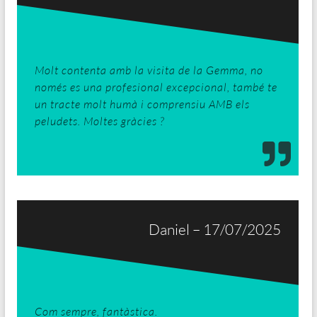
Molt contenta amb la visita de la Gemma, no
només es una profesional excepcional, també te
un tracte molt humà i comprensiu AMB els
peludets. Moltes gràcies ?
Daniel – 17/07/2025
Com sempre, fantàstica.