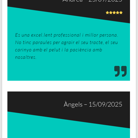
Es una excel.lent professional i millor persona.
No tinc paraules per agrair el seu tracte, el seu
carinyo amb el pelut i la paciència amb
nosaltres.
Àngels – 15/09/2025