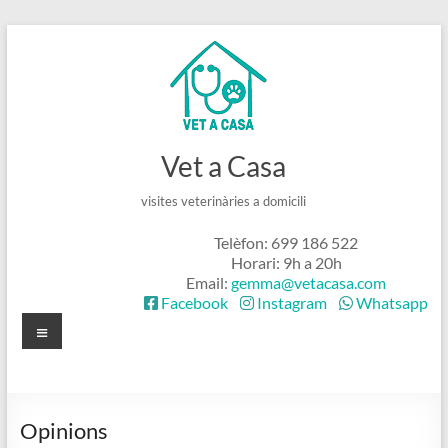
Skip
to
content
Vet a Casa
visites veterinàries a domicili
Telèfon: 699 186 522
Horari: 9h a 20h
Email:
gemma@vetacasa.com
Facebook
Instagram
Whatsapp
Menú
Opinions