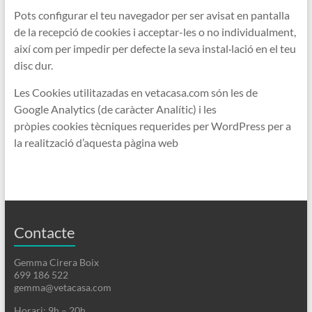
Pots configurar el teu navegador per ser avisat en pantalla
de la recepció de cookies i acceptar-les o no individualment,
així com per impedir per defecte la seva instal·lació en el teu
disc dur.
Les Cookies utilitazadas en vetacasa.com són les de
Google Analytics (de caràcter Analític) i les
pròpies cookies tècniques requerides per WordPress per a
la realització d’aquesta pàgina web
Contacte
Gemma Cirera Boix
699 186 522
gemma@vetacasa.com
Horari: 9h – 20h