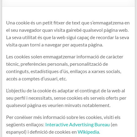
Una cookie és un petit fitxer de text que s’emmagatzema en
el seu navegador quan visita gairebé qualsevol pàgina web.
La seva utilitat és que la web sigui capaç de recordar la seva
visita quan torni a navegar per aquesta pàgina.
Les cookies solen emmagatzemar informació de caràcter
tècnic, preferències personals, personalització de
continguts, estadístiques d’ús, enllaços a xarxes socials,
accés a comptes d’usuari, etc.
L’objectiu de la cookie és adaptar el contingut de la web al
seu perfil i necessitats, sense cookies els serveis oferts per
qualsevol pàgina es veurien minvats notablement.
Per conèixer més informació sobre les cookies, visiti els
següents enllaços:
Interactive Advertising Bureau
(en
espanyol) i definició de cookies en
Wikipedia
.