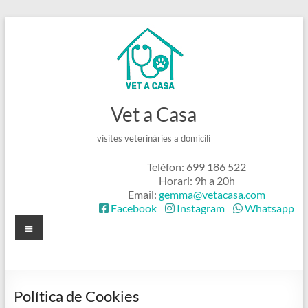
Skip
to
content
Vet a Casa
visites veterinàries a domicili
Telèfon: 699 186 522
Horari: 9h a 20h
Email:
gemma@vetacasa.com
Facebook
Instagram
Whatsapp
Menú
Política de Cookies