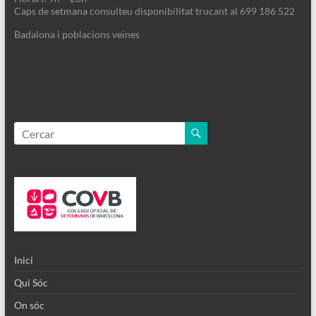
Caps de setmana consulteu disponibilitat trucant al 699 186 522
Badalona i poblacions veïnes
Inici
Qui Sóc
On sóc