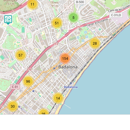
11
5
51
28
57
154
96
14
30
25