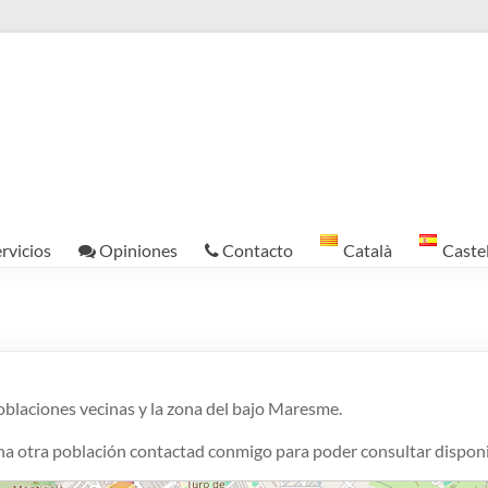
9
3
2
rvicios
Opiniones
Contacto
Català
Caste
2
3
4
oblaciones vecinas y la zona del bajo Maresme.
5
una otra población contactad conmigo para poder consultar disponi