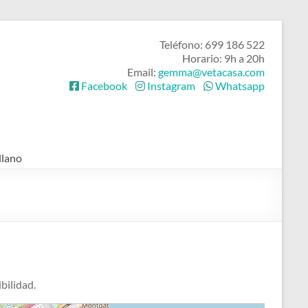
Teléfono: 699 186 522
Horario: 9h a 20h
Email:
gemma@vetacasa.com
Facebook
Instagram
Whatsapp
7
llano
13
24
21
bilidad.
5