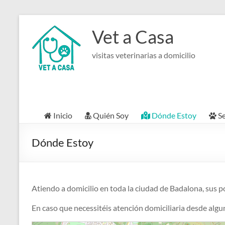
Saltar
al
Vet a Casa
contenido
visitas veterinarias a domicilio
Inicio
Quién Soy
Dónde Estoy
Se
2
Dónde Estoy
Atiendo a domicilio en toda la ciudad de Badalona, sus p
En caso que necessitéis atención domiciliaria desde alg