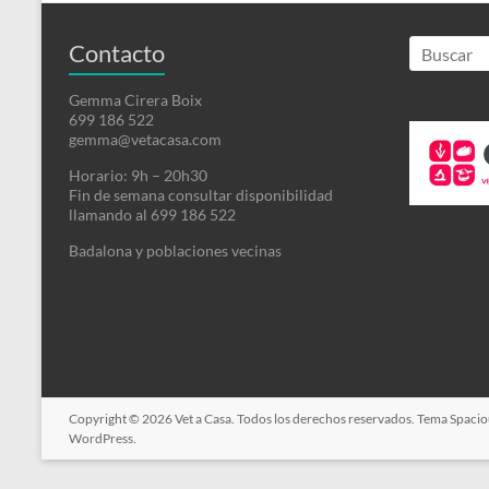
16
Contacto
Gemma Cirera Boix
699 186 522
gemma@vetacasa.com
Horario: 9h – 20h30
7
Fin de semana consultar disponibilidad
llamando al 699 186 522
3
Badalona y poblaciones vecinas
Copyright © 2026
Vet a Casa
. Todos los derechos reservados. Tema
Spacio
WordPress
.