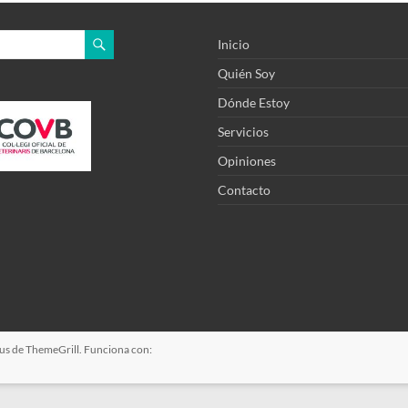
Inicio
2
Quién Soy
Dónde Estoy
Servicios
Opiniones
Contacto
us
de ThemeGrill. Funciona con: