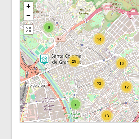
+
−
6
14
29
16
23
12
3
13