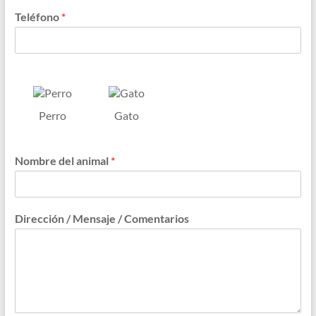
Teléfono
*
D
a
t
Perro
Gato
o
s
d
e
Nombre del animal
*
l
p
a
c
Dirección / Mensaje / Comentarios
i
e
n
t
e
: