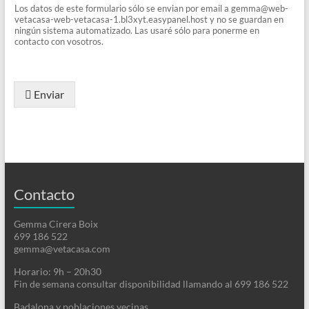
Los datos de este formulario sólo se envian por email a gemma@web-
vetacasa-web-vetacasa-1.bl3xyt.easypanel.host y no se guardan en
ningún sistema automatizado. Las usaré sólo para ponerme en
contacto con vosotros.
Enviar
Contacto
Gemma Cirera Boix
699 186 522
gemma@vetacasa.com
Horario: 9h – 20h30
Fin de semana consultar disponibilidad llamando al 699 186 522
Badalona y poblaciones vecinas