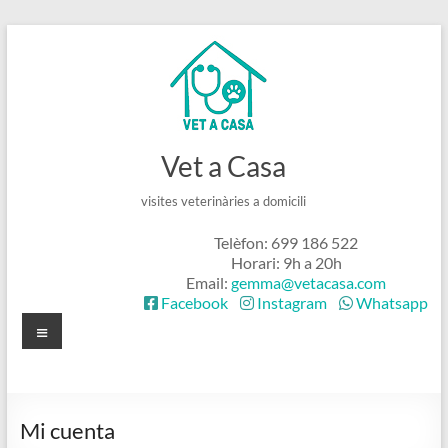
Skip
to
content
Vet a Casa
visites veterinàries a domicili
Telèfon: 699 186 522
Horari: 9h a 20h
Email:
gemma@vetacasa.com
Facebook
Instagram
Whatsapp
Menú
Mi cuenta