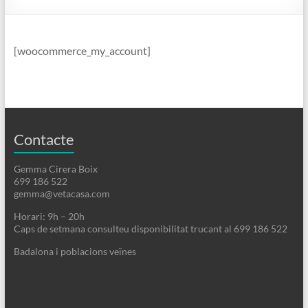
[woocommerce_my_account]
Contacte
Gemma Cirera Boix
699 186 522
gemma@vetacasa.com
Horari: 9h – 20h
Caps de setmana consulteu disponibilitat trucant al 699 186 522
Badalona i poblacions veïnes