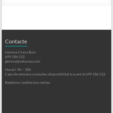
Contacte
Gemma Cirera Boix
699 186 522
gemma@vetacasa.com
Horari: 9h – 20h
Caps de setmana consulteu disponibilitat trucant al 699 186 522
Badalona i poblacions veïnes