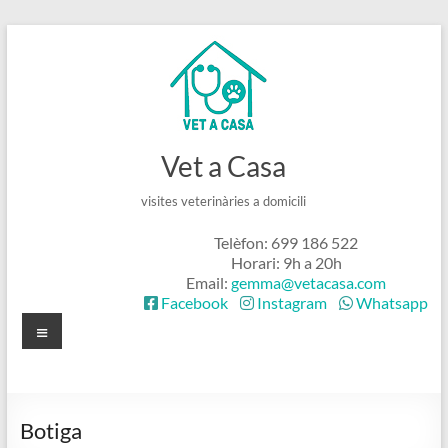
Skip
to
content
Vet a Casa
visites veterinàries a domicili
Telèfon: 699 186 522
Horari: 9h a 20h
Email:
gemma@vetacasa.com
Facebook
Instagram
Whatsapp
Menú
Botiga