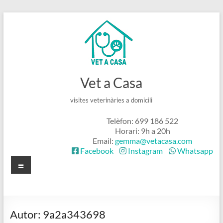
Skip
to
content
Vet a Casa
visites veterinàries a domicili
Telèfon: 699 186 522
Horari: 9h a 20h
Email:
gemma@vetacasa.com
Facebook
Instagram
Whatsapp
Menú
Autor:
9a2a343698