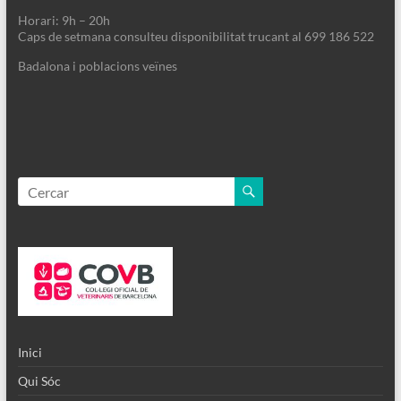
Horari: 9h – 20h
Caps de setmana consulteu disponibilitat trucant al 699 186 522
Badalona i poblacions veïnes
Inici
Qui Sóc