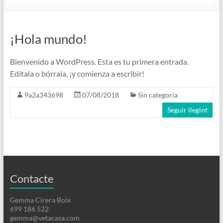
¡Hola mundo!
Bienvenido a WordPress. Esta es tu primera entrada.
Edítala o bórrala, ¡y comienza a escribir!
9a2a343698
07/08/2018
Sin categoría
Seguir llegint
Contacte
Gemma Cirera Boix
699 186 522
gemma@vetacasa.com